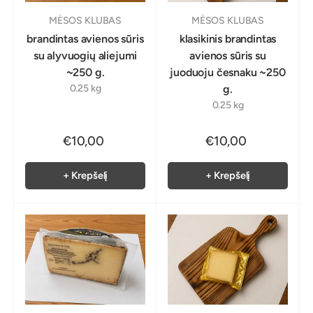
MĖSOS KLUBAS
MĖSOS KLUBAS
brandintas avienos sūris
klasikinis brandintas
su alyvuogių aliejumi
avienos sūris su
~250 g.
juoduoju česnaku ~250
0.25 kg
g.
0.25 kg
€10,00
€10,00
+ Krepšelį
+ Krepšelį