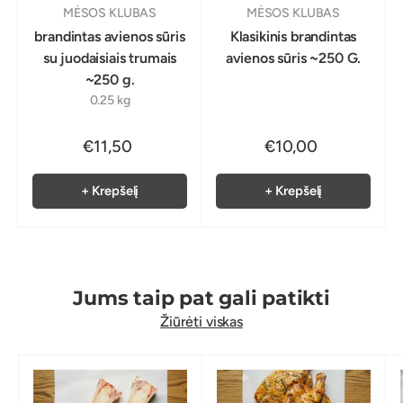
MĖSOS KLUBAS
MĖSOS KLUBAS
brandintas avienos sūris
Klasikinis brandintas
su juodaisiais trumais
avienos sūris ~250 G.
~250 g.
0.25 kg
€11,50
€10,00
+ Krepšelį
+ Krepšelį
Jums taip pat gali patikti
Žiūrėti viskas