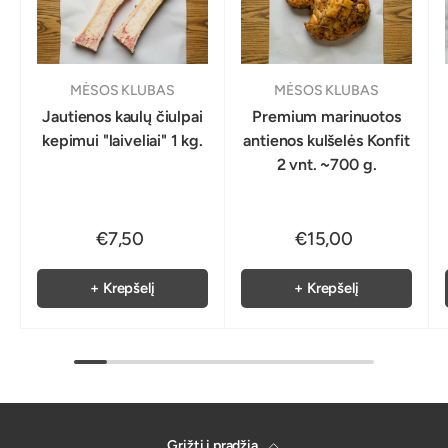
MĖSOS KLUBAS
MĖSOS KLUBAS
Jautienos kaulų čiulpai
Premium marinuotos
kepimui "laiveliai" 1 kg.
antienos kulšelės Konfit
2 vnt. ~700 g.
€7,50
€15,00
+ Krepšelį
+ Krepšelį
Grįžti į pradžią