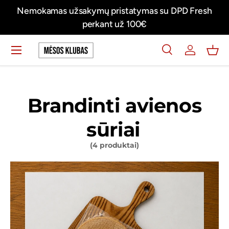
ymas su DPD Fresh
Švieži mėsos produktai tiesiai į jūs
Praleisti turinį
00€
FRESH
Meniu
Ieškoti
Prisijungti
Krep
Ieškoti
Ieškoti
Brandinti avienos
sūriai
(4 produktai)