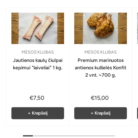
MĖSOS KLUBAS
MĖSOS KLUBAS
Jautienos kaulų čiulpai
Premium marinuotos
kepimui "laiveliai" 1 kg.
antienos kulšelės Konfit
2 vnt. ~700 g.
€7,50
€15,00
+ Krepšelį
+ Krepšelį