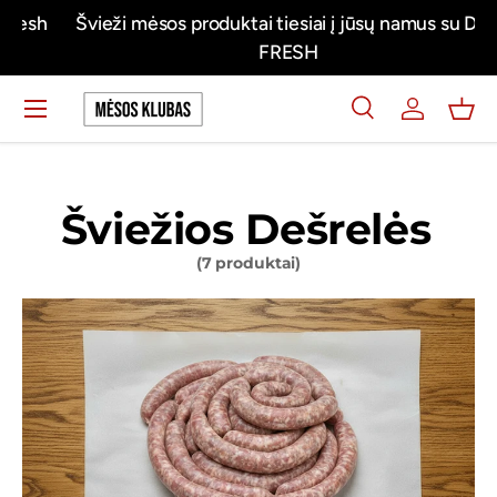
h
Švieži mėsos produktai tiesiai į jūsų namus su DPD
Praleisti turinį
FRESH
Meniu
Ieškoti
Prisijungti
Krep
Ieškoti
Ieškoti
Šviežios Dešrelės
(7 produktai)