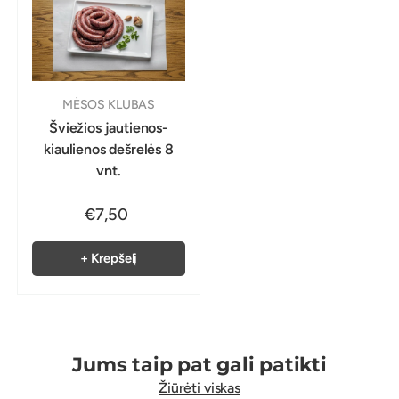
MĖSOS KLUBAS
Šviežios jautienos-
kiaulienos dešrelės 8
vnt.
€7,50
+ Krepšelį
Jums taip pat gali patikti
Žiūrėti viskas