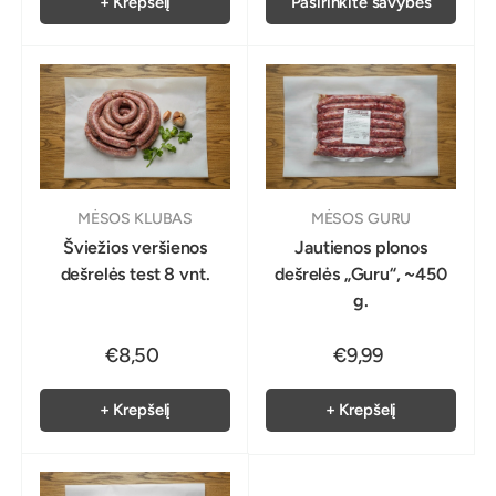
+ Krepšelį
Pasirinkite savybes
MĖSOS KLUBAS
MĖSOS GURU
Šviežios veršienos
Jautienos plonos
dešrelės test 8 vnt.
dešrelės „Guru“, ~450
g.
€8,50
€9,99
+ Krepšelį
+ Krepšelį