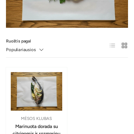
Ruoštis pagal
Sąrašas
Populiariausios
MĖSOS KLUBAS
Marinuota dorada su
citrinomis ir rozmarinu