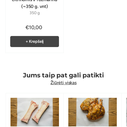
(~350 g. vnt)
350 g
€10,00
+ Krepšelį
Jums taip pat gali patikti
Žiūrėti viskas