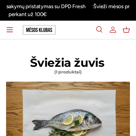
h
Švieži mėsos produktai tiesiai į jūsų namus su DPD
Praleisti turinį
FRESH
Meniu
Ieškoti
Prisijungti
Krep
Ieškoti
Ieškoti
Šviežia žuvis
(1 produktai)