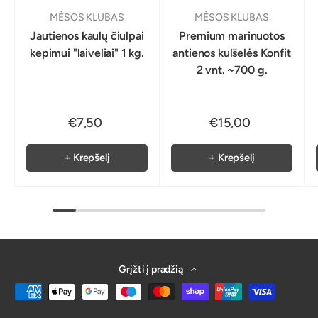
MĖSOS KLUBAS
MĖSOS KLUBAS
Jautienos kaulų čiulpai
Premium marinuotos
kepimui "laiveliai" 1 kg.
antienos kulšelės Konfit
2 vnt. ~700 g.
€7,50
€15,00
+ Krepšelį
+ Krepšelį
Grįžti į pradžią
Galima atsiskaitymo būdu