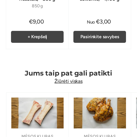
850 g
€9,00
€3,00
Nuo
+ Krepšelį
Pasirinkite savybes
Jums taip pat gali patikti
Žiūrėti viskas
MĖSOS KLUBAS
MĖSOS KLUBAS