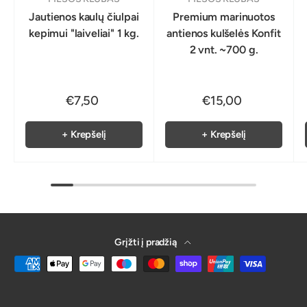
Jautienos kaulų čiulpai
Premium marinuotos
kepimui "laiveliai" 1 kg.
antienos kulšelės Konfit
2 vnt. ~700 g.
€7,50
€15,00
+ Krepšelį
+ Krepšelį
Grįžti į pradžią
Galima atsiskaitymo būdu