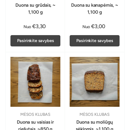
Duona su grūdais, ~
Duona su kanapėmis, ~
1,100 g
1,100 g
€3,30
€3,00
Nuo
Nuo
Pasirinkite savybes
Pasirinkite savybes
MĖSOS KLUBAS
MĖSOS KLUBAS
Duona su vaisias ir
Duona su moliūgų
riešutais, ~850 g
sėklomis, ~1,100 g