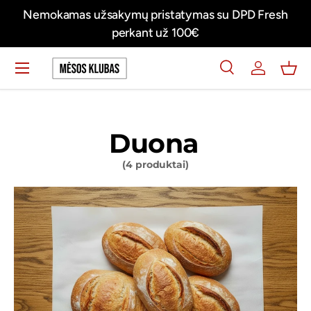
 pristatymas su DPD Fresh
Švieži mėsos produktai ties
Praleisti turinį
ant už 100€
FRES
Meniu
Ieškoti
Prisijungti
Krep
Ieškoti
Ieškoti
Duona
(4 produktai)