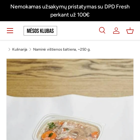
mokamas užsakymų pristatymas su DPD Fresh
Švieži 
Praleisti turinį
perkant už 100€
Meniu
Ieškoti
Prisijungti
Krep
Ieškoti
Ieškoti
Kulinarija
Naminė vištienos šaltiena, ~250 g.