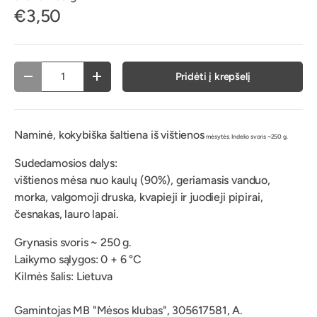
€3,50
vnt.
Pridėti į krepšelį
Atimti
Pridėti
Naminė, kokybiška šaltiena iš vištienos
mėsytės. Indelio svoris ~250 g.
Sudedamosios dalys:
vištienos mėsa nuo kaulų (90%), geriamasis vanduo,
morka, valgomoji druska, kvapieji ir juodieji pipirai,
česnakas, lauro lapai.
Grynasis svoris ~ 250 g.
Laikymo sąlygos: 0 + 6 °C
Kilmės šalis: Lietuva
Gamintojas MB "Mėsos klubas", 305617581, A.