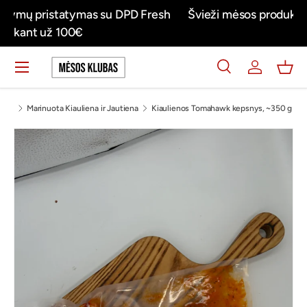
h
Švieži mėsos produktai tiesiai į jūsų namus su DPD
Praleisti turinį
FRESH
Meniu
Ieškoti
Prisijungti
Krep
Ieškoti
Ieškoti
Marinuota Kiauliena ir Jautiena
Kiaulienos Tomahawk kepsnys, ~350 g