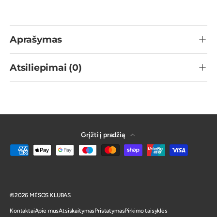
Aprašymas
Atsiliepimai (0)
Grįžti į pradžią
Galima atsiskaitymo būdu
©2026 MĖSOS KLUBAS
Kontaktai
Apie mus
Atsiskaitymas
Pristatymas
Pirkimo taisyklės