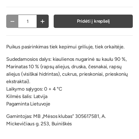
vnt.
Pridėti į krepšelį
Atimti
Pridėti
Puikus pasirinkimas tiek kepimui griliuje, tiek orkaitėje.
Sudedamosios dalys: kiaulienos nugarinė su kaulu 90 %,
Marinatas 10 % (rapsų aliejus, druska, česnakai, rapsų
aliejus (visiškai hidrintas), cukrus, prieskoniai, prieskonių
ekstraktai).
Laikymo sąlygos: 0 + 4 °C
Kilmės šalis: Latvija
Pagaminta Lietuvoje
Gamintojas: MB „Mėsos klubas” 305617581, A.
Mickevičiaus g. 253, Buiniškės