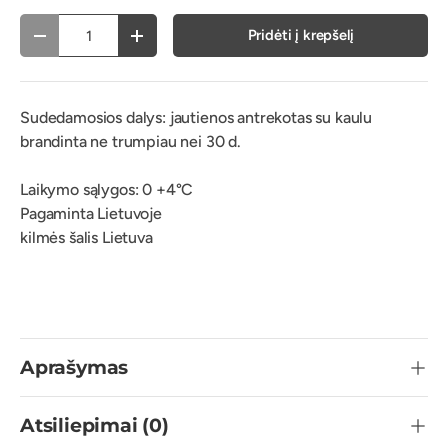
vnt.
Pridėti į krepšelį
Atimti
Pridėti
Sudedamosios dalys: jautienos antrekotas su kaulu
brandinta ne trumpiau nei 30 d.
Laikymo sąlygos: 0 +4°C
Pagaminta Lietuvoje
kilmės šalis Lietuva
Aprašymas
Atsiliepimai (0)