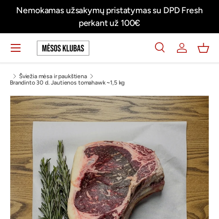
kamas užsakymų pristatymas su DPD Fresh
Švieži mės
Praleisti turinį
perkant už 100€
Meniu
Ieškoti
Prisijungti
Krep
Ieškoti
Ieškoti
Šviežia mėsa ir paukštiena
Brandinto 30 d. Jautienos tomahawk ~1,5 kg